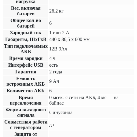
нагрузка
Вес, включая
26.2 кг
батареи
Общее кол-во
6
батарей
Зарядный ток
1 или 2 А
Габариты, ШхГхВ
440 х 86,5 х 600 мм
Тип подключаемых
12В 9Ач
АКБ
Время зарядки
4 ч
Интерфейс USB
есть
Гарантия
2 года
Емкость
9 Ач
встроенных АКБ
Количество АКБ
6
Время
0 мсек- с сети на АКБ, 4 мс — на
переключения
байпас
Форма выходного
Синусоида
сигнала
Совместная работа
да
с генератором
Защита от