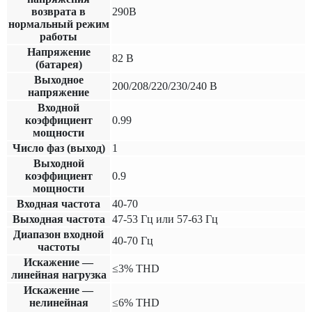
возврата в
290В
нормальный режим
работы
Напряжение
82 В
(батарея)
Выходное
200/208/220/230/240 В
напряжение
Входной
коэффициент
0.99
мощности
Число фаз (выход)
1
Выходной
коэффициент
0.9
мощности
Входная частота
40-70
Выходная частота
47-53 Гц или 57-63 Гц
Диапазон входной
40-70 Гц
частоты
Искажение —
≤3% THD
линейная нагрузка
Искажение —
нелинейная
≤6% THD