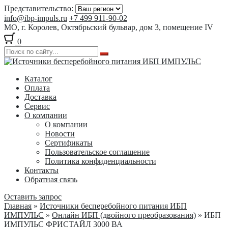
Представительство:
info@ibp-impuls.ru
+7 499 911-90-02
МО, г. Королев, Октябрьский бульвар, дом 3, помещение IV
0
Перейти
Перейти
к
к
Каталог
навигации
содержимому
Оплата
Доставка
Сервис
О компании
О компании
Новости
Сертификаты
Пользовательское соглашение
Политика конфиденциальности
Контакты
Обратная связь
Оставить запрос
Главная
»
Источники бесперебойного питания ИБП
ИМПУЛЬС
»
Онлайн ИБП (двойного преобразования)
» ИБП
ИМПУЛЬС ФРИСТАЙЛ 3000 ВА