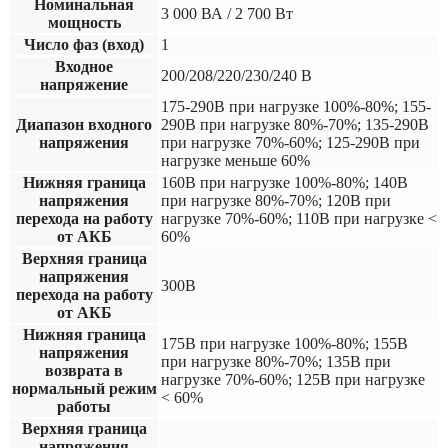
Номинальная
3 000 ВА / 2 700 Вт
мощность
Число фаз (вход)
1
Входное
200/208/220/230/240 В
напряжение
175-290В при нагрузке 100%-80%; 155-
Диапазон входного
290В при нагрузке 80%-70%; 135-290В
напряжения
при нагрузке 70%-60%; 125-290В при
нагрузке меньше 60%
Нижняя граница
160В при нагрузке 100%-80%; 140В
напряжения
при нагрузке 80%-70%; 120В при
перехода на работу
нагрузке 70%-60%; 110В при нагрузке <
от АКБ
60%
Верхняя граница
напряжения
300В
перехода на работу
от АКБ
Нижняя граница
175В при нагрузке 100%-80%; 155В
напряжения
при нагрузке 80%-70%; 135В при
возврата в
нагрузке 70%-60%; 125В при нагрузке
нормальный режим
< 60%
работы
Верхняя граница
напряжения