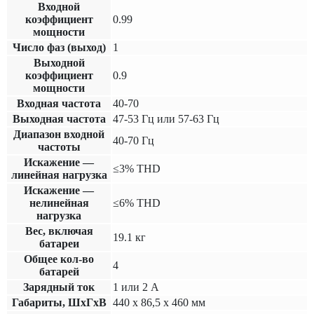
Входной
коэффициент
0.99
мощности
Число фаз (выход)
1
Выходной
коэффициент
0.9
мощности
Входная частота
40-70
Выходная частота
47-53 Гц или 57-63 Гц
Диапазон входной
40-70 Гц
частоты
Искажение —
≤3% THD
линейная нагрузка
Искажение —
нелинейная
≤6% THD
нагрузка
Вес, включая
19.1 кг
батареи
Общее кол-во
4
батарей
Зарядный ток
1 или 2 А
Габариты, ШхГхВ
440 х 86,5 х 460 мм