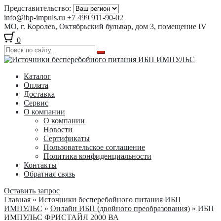
Представительство:
info@ibp-impuls.ru
+7 499 911-90-02
МО, г. Королев, Октябрьский бульвар, дом 3, помещение IV
0
Перейти
Перейти
к
к
Каталог
навигации
содержимому
Оплата
Доставка
Сервис
О компании
О компании
Новости
Сертификаты
Пользовательское соглашение
Политика конфиденциальности
Контакты
Обратная связь
Оставить запрос
Главная
»
Источники бесперебойного питания ИБП
ИМПУЛЬС
»
Онлайн ИБП (двойного преобразования)
» ИБП
ИМПУЛЬС ФРИСТАЙЛ 2000 ВА