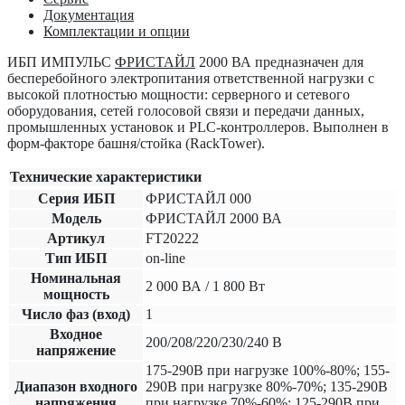
Документация
Комплектации и опции
ИБП ИМПУЛЬС
ФРИСТАЙЛ
2000 ВА
предназначен для
бесперебойного электропитания ответственной нагрузки с
высокой плотностью мощности: серверного и сетевого
оборудования, сетей голосовой связи и передачи данных,
промышленных установок и PLC-контроллеров. Выполнен в
форм-факторе башня/стойка (RackTower).
Технические характеристики
Серия ИБП
ФРИСТАЙЛ 000
Модель
ФРИСТАЙЛ 2000 ВА
Артикул
FT20222
Тип ИБП
on-line
Номинальная
2 000 ВА / 1 800 Вт
мощность
Число фаз (вход)
1
Входное
200/208/220/230/240 В
напряжение
175-290В при нагрузке 100%-80%; 155-
Диапазон входного
290В при нагрузке 80%-70%; 135-290В
напряжения
при нагрузке 70%-60%; 125-290В при