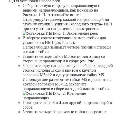
Для установки набора реек
Соберите левую и правую направляющую с
задними направляющими, как показано на
Рисунке 1. Не затягивайте винты.
Отрегулируйте размер каждой направляющей на
глубину стойки.Функция «холодного старта» ИБП
при отсутствии напряжения в электросети.
Рис. 1. Закрепление реек
Выберите соответствующий размер стойки для
установки в ИБП (см. Рис. 2).
Направляющая занимает четыре позиции спереди
и сзади стойки.
Затяните четыре гайки M5 зонтичного типа со
стороны направляющей в сборе (см. Рис. 1).
Закрепите одну направляющую в сборе к передней
стойке, используя один винтом с круглой
головкой M5×12 и одну разжимную гайку M5.
Используя две разжимные гайки M5 и два винта с
круглой головкой M5×12, закрепите
направляющую в сборе на задней панели стойки.
Рис. 2. Крепление
направляющих
Повторите шаги 3 и 4 для другой направляющей в
сборе.
Затяните четыре барашковые гайки посередине