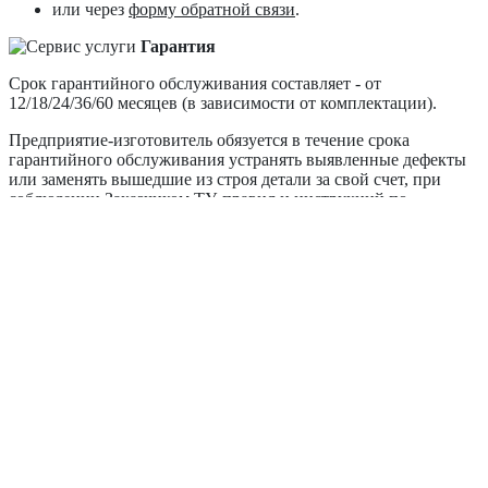
или через
форму обратной связи
.
Гарантия
Срок гарантийного обслуживания составляет - от
12/18/24/36/60 месяцев (в зависимости от комплектации).
Предприятие-изготовитель обязуется в течение срока
гарантийного обслуживания устранять выявленные дефекты
или заменять вышедшие из строя детали за свой счет, при
соблюдении Заказчиком ТУ, правил и инструкций по
эксплуатации, а также условий транспортировки, хранения и
правил монтажа.
Доставка изделий в сервисный центр и возврат из ремонта
осуществляется за счет Заказчика. Вместе с изделием для
проведения диагностики и ремонта в Сервисный центр
сдается паспорт на изделие и Заявка-рекламация, содержащая
описание неисправности.
Гарантийный случай
Оборудование принимается на ремонт с заполненным Актом
рекламации.
Вы можете предварительно прислать заполненный Акт
рекламации специалисту компании по e-mail или через
форму