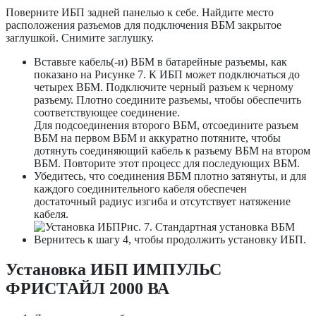
Поверните ИБП задней панелью к себе. Найдите место
расположения разъемов для подключения ВБМ закрытое
заглушкой. Снимите заглушку.
Вставьте кабель(-и) ВБМ в батарейные разъемы, как
показано на Рисунке 7. К ИБП может подключаться до
четырех ВБМ. Подключите черный разъем к черному
разъему. Плотно соедините разъемы, чтобы обеспечить
соответствующее соединение.
Для подсоединения второго ВБМ, отсоедините разъем
ВБМ на первом ВБМ и аккуратно потяните, чтобы
дотянуть соединяющий кабель к разъему ВБМ на втором
ВБМ. Повторите этот процесс для последующих ВБМ.
Убедитесь, что соединения ВБМ плотно затянуты, и для
каждого соединительного кабеля обеспечен
достаточный радиус изгиба и отсутствует натяжение
кабеля.
Рис. 7. Стандартная установка ВБМ
Вернитесь к шагу 4, чтобы продолжить установку ИБП.
Установка ИБП ИМПУЛЬС
ФРИСТАЙЛ 2000 ВА