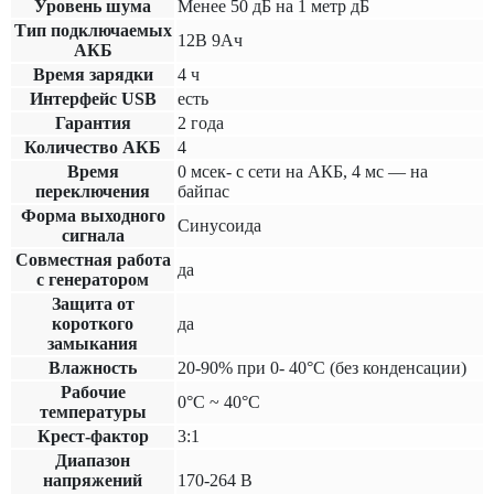
Уровень шума
Менее 50 дБ на 1 метр дБ
Тип подключаемых
12В 9Ач
АКБ
Время зарядки
4 ч
Интерфейс USB
есть
Гарантия
2 года
Количество АКБ
4
Время
0 мсек- с сети на АКБ, 4 мс — на
переключения
байпас
Форма выходного
Синусоида
сигнала
Совместная работа
да
с генератором
Защита от
короткого
да
замыкания
Влажность
20-90% при 0- 40°С (без конденсации)
Рабочие
0°С ~ 40°С
температуры
Крест-фактор
3:1
Диапазон
напряжений
170-264 В