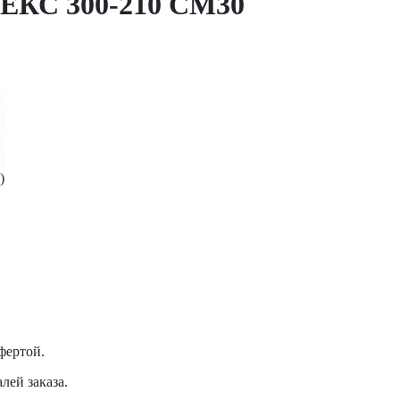
С 300-210 СМ30
)
фертой.
лей заказа.