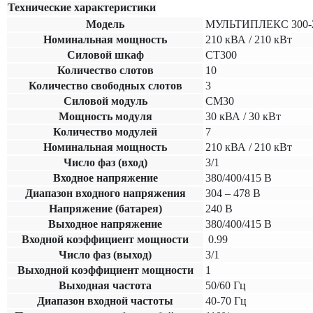
Технические характеристики
Модель
МУЛЬТИПЛЕКС 300-
Номинальная мощность
210
кВА /
210
кВт
Силовой шкаф
СТ300
Количество слотов
10
Количество свободных слотов
3
Силовой модуль
СМ30
Мощность модуля
30 кВА / 30 кВт
Количество модулей
7
Номинальная мощность
210 кВА / 210 кВт
Число фаз (вход)
3/1
Входное напряжение
380/400/415 В
Диапазон входного напряжения
304 – 478 В
Напряжение (батарея)
240 В
Выходное напряжение
380/400/415 В
Входной коэффициент мощности
0.99
Число фаз (выход)
3/1
Выходной коэффициент мощности
1
Выходная частота
50/60 Гц
Диапазон входной частоты
40-70 Гц