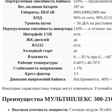
Перегрузочная способность байпаса
110% — продолжительн
Вес, включая батареи
397 кг
Габариты, ШхГхВ
600х1000х2000 мм
КПД
96% от сети, 99% EC
Уровень шума
< 56 дБА на расстояни
Перегрузочная способность инвертора
110% — в течение час
Интерфейс USB
есть
ЖК-дисплей
да
RS232
есть
Холодный старт
да
Влажность
0 — 95 % при 0…+40 ⁰
Рабочие температуры
0-40°C/-40-70°C
Cтабильность напряжения
± 1%
Крест-фактор
3:1
Диапазон напряжений байпаса
Настраивается, -40% 
Некоторые характеристики товара могут изменяться. Уточняйте
Преимущества МУЛЬТИПЛЕКС 300-21
Высокая плотность мощности.
Силовые модули 30 кВА и