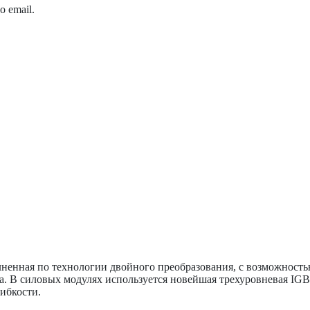
 email.
лненная по технологии двойного преобразования, с возможност
а. В силовых модулях используется новейшая трехуровневая IGB
ибкости.