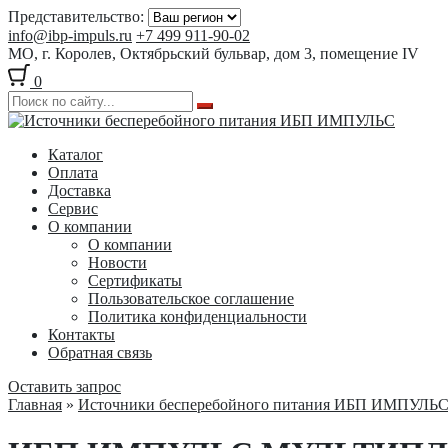
Представительство:
info@ibp-impuls.ru
+7 499 911-90-02
МО, г. Королев, Октябрьский бульвар, дом 3, помещение IV
0
Перейти
Перейти
к
к
Каталог
навигации
содержимому
Оплата
Доставка
Сервис
О компании
О компании
Новости
Сертификаты
Пользовательское соглашение
Политика конфиденциальности
Контакты
Обратная связь
Оставить запрос
Главная
»
Источники бесперебойного питания ИБП ИМПУЛЬ