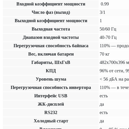
Входной коэффициент мощности
0.99
Число фаз (выход)
3/1
Выходной коэффициент мощности
1
Выходная частота
50/60 Гц
Диапазон входной частоты
40-70 Гц
Перегрузочная способность байпаса
110% — продол
Вес, включая батареи
70 кг
Габариты, ШхГхВ
482х700х396 
КПД
96% от сети, 
Уровень шума
< 56 дБА на р
Перегрузочная способность инвертора
110% — в тече
Интерфейс USB
есть
ЖК-дисплей
да
RS232
есть
Холодный старт
да