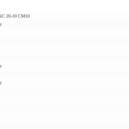
С 20-10 СМ10
т
т
т