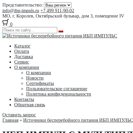
Представительство:
info@ibp-impuls.ru
+7 499 911-90-02
МО, г. Королев, Октябрьский бульвар, дом 3, помещение IV
0
Перейти
Перейти
к
к
Каталог
навигации
содержимому
Оплата
Доставка
Сервис
О компании
О компании
Новости
Сертификаты
Пользовательское соглашение
Политика конфиденциальности
Контакты
Обратная связь
Оставить запрос
Главная
»
Источники бесперебойного питания ИБП ИМПУЛЬ