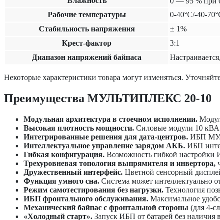
Влажность
0 — 95 % при 
Рабочие температуры
0-40°C/-40-70°
Cтабильность напряжения
± 1%
Крест-фактор
3:1
Диапазон напряжений байпаса
Настраивается
Некоторые характеристики товара могут изменяться. Уточняйте
Преимущества МУЛЬТИПЛЕКС 20-10
Модульная архитектура в стоечном исполнении.
Модул
Высокая плотность мощности.
Силовые модули 10 кВА 
Интегрированные решения для дата-центров.
ИБП МУЛ
Интеллектуальное управление зарядом АКБ.
ИБП интел
Гибкая конфигурация.
Возможность гибкой настройки ИБ
Трехуровневая топология выпрямителя и инвертора,
ч
Дружественный интерфейс.
Цветной сенсорный дисплей
Функция умного сна.
Система может интеллектуально от
Режим самотестирования без нагрузки.
Технология позв
ИБП фронтального обслуживания.
Максимальное удобс
Механический байпас с фронтальной стороны
(для 4-с
«Холодный старт».
Запуск ИБП от батарей без наличия 