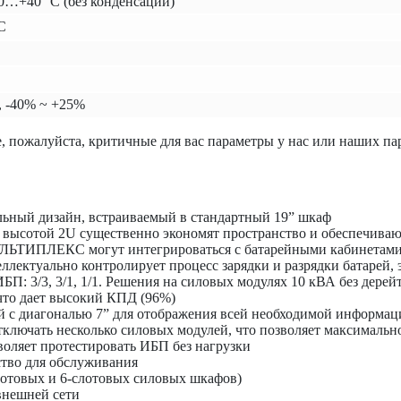
0…+40 ⁰С (без конденсации)
C
, -40% ~ +25%
, пожалуйста, критичные для вас параметры у нас или наших па
ьный дизайн, встраиваемый в стандартный 19” шкаф
высотой 2U существенно экономят пространство и обеспечиваю
ЬТИПЛЕКС могут интегрироваться с батарейными кабинетами
лектуально контролирует процесс зарядки и разрядки батарей,
П: 3/3, 3/1, 1/1. Решения на силовых модулях 10 кВА без дерей
то дает высокий КПД (96%)
 с диагональю 7” для отображения всей необходимой информац
ключать несколько силовых модулей, что позволяет максимальн
оляет протестировать ИБП без нагрузки
тво для обслуживания
лотовых и 6-слотовых силовых шкафов)
внешней сети