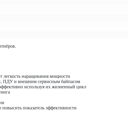
ртнёров.
т легкость наращивания мощности
, ПДУ и внешним сервисным байпасом
 эффективно используя их жизненный цикл
тинга
ии
о повысить показатель эффективности