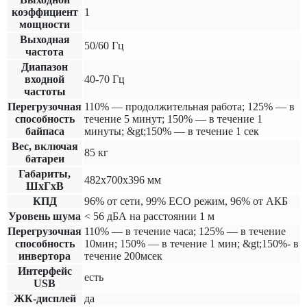
коэффициент
1
мощности
Выходная
50/60 Гц
частота
Диапазон
входной
40-70 Гц
частоты
Перегрузочная
110% — продолжительная работа; 125% — в
способность
течение 5 минут; 150% — в течение 1
байпаса
минуты; &gt;150% — в течение 1 сек
Вес, включая
85 кг
батареи
Габариты,
482х700х396 мм
ШхГхВ
КПД
96% от сети, 99% ECO режим, 96% от АКБ
Уровень шума
< 56 дБА на расстоянии 1 м
Перегрузочная
110% — в течение часа; 125% — в течение
способность
10мин; 150% — в течение 1 мин; &gt;150%- в
инвертора
течение 200мсек
Интерфейс
есть
USB
ЖК-дисплей
да