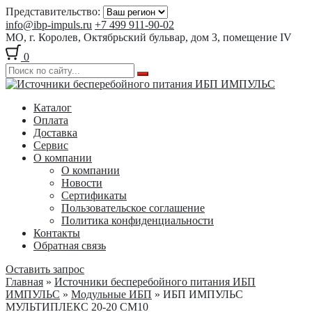
Представительство:
info@ibp-impuls.ru
+7 499 911-90-02
МО, г. Королев, Октябрьский бульвар, дом 3, помещение IV
0
Перейти
Перейти
к
к
Каталог
навигации
содержимому
Оплата
Доставка
Сервис
О компании
О компании
Новости
Сертификаты
Пользовательское соглашение
Политика конфиденциальности
Контакты
Обратная связь
Оставить запрос
Главная
»
Источники бесперебойного питания ИБП
ИМПУЛЬС
»
Модульные ИБП
» ИБП ИМПУЛЬС
МУЛЬТИПЛЕКС 20-20 СМ10