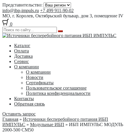
Представительство:
info@ibp-impuls.ru
+7 499 911-90-02
МО, г. Королев, Октябрьский бульвар, дом 3, помещение IV
0
Перейти
Перейти
к
к
Каталог
навигации
содержимому
Оплата
Доставка
Сервис
О компании
О компании
Новости
Сертификаты
Пользовательское соглашение
Политика конфиденциальности
Контакты
Обратная связь
Оставить запрос
Главная
»
Источники бесперебойного питания ИБП
ИМПУЛЬС
»
Модульные ИБП
» ИБП ИМПУЛЬС МОДУЛЬ
2000-500 СМ50