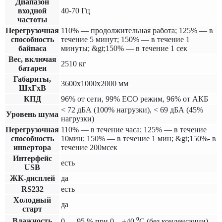
Диапазон
входной
40-70 Гц
частоты
Перегрузочная
110% — продолжительная работа; 125% — в
способность
течение 5 минут; 150% — в течение 1
байпаса
минуты; &gt;150% — в течение 1 сек
Вес, включая
2510 кг
батареи
Габариты,
3600х1000х2000 мм
ШхГхВ
КПД
96% от сети, 99% ECO режим, 96% от АКБ
< 72 дБА (100% нагрузки), < 69 дБА (45%
Уровень шума
нагрузки)
Перегрузочная
110% — в течение часа; 125% — в течение
способность
10мин; 150% — в течение 1 мин; &gt;150%- в
инвертора
течение 200мсек
Интерфейс
есть
USB
ЖК-дисплей
да
RS232
есть
Холодный
да
старт
Влажность
0 — 95 % при 0…+40 ⁰С (без конденсации)