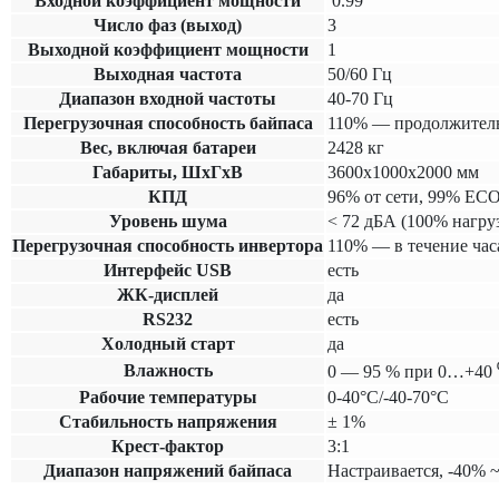
Входной коэффициент мощности
0.99
Число фаз (выход)
3
Выходной коэффициент мощности
1
Выходная частота
50/60 Гц
Диапазон входной частоты
40-70 Гц
Перегрузочная способность байпаса
110% — продолжительн
Вес, включая батареи
2428 кг
Габариты, ШхГхВ
3600х1000х2000 мм
КПД
96% от сети, 99% EC
Уровень шума
< 72 дБА (100% нагруз
Перегрузочная способность инвертора
110% — в течение час
Интерфейс USB
есть
ЖК-дисплей
да
RS232
есть
Холодный старт
да
Влажность
0 — 95 % при 0…+40 ⁰
Рабочие температуры
0-40°C/-40-70°C
Cтабильность напряжения
± 1%
Крест-фактор
3:1
Диапазон напряжений байпаса
Настраивается, -40% 