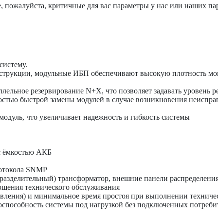
, пожалуйста, критичные для вас параметры у нас или наших па
систему.
струкции, модульные ИБП обеспечивают высокую плотность мощ
ьное резервирование N+X, что позволяет задавать уровень ре
стью быстрой замены модулей в случае возникновения неисправн
одуль, что увеличивает надежность и гибкость системы
 с ёмкостью АКБ
ротокола SNMP
зделительный) трансформатор, внешние панели распределения, 
ощения технического обслуживания
овления) и минимальное время простоя при выполнении техниче
способность системы под нагрузкой без подключенных потреби