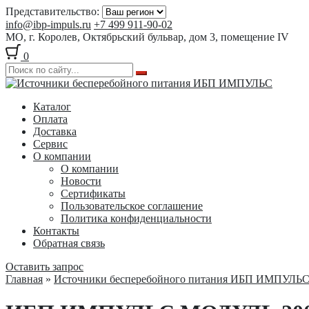
Представительство:
info@ibp-impuls.ru
+7 499 911-90-02
МО, г. Королев, Октябрьский бульвар, дом 3, помещение IV
0
Перейти
Перейти
к
к
Каталог
навигации
содержимому
Оплата
Доставка
Сервис
О компании
О компании
Новости
Сертификаты
Пользовательское соглашение
Политика конфиденциальности
Контакты
Обратная связь
Оставить запрос
Главная
»
Источники бесперебойного питания ИБП ИМПУЛЬ