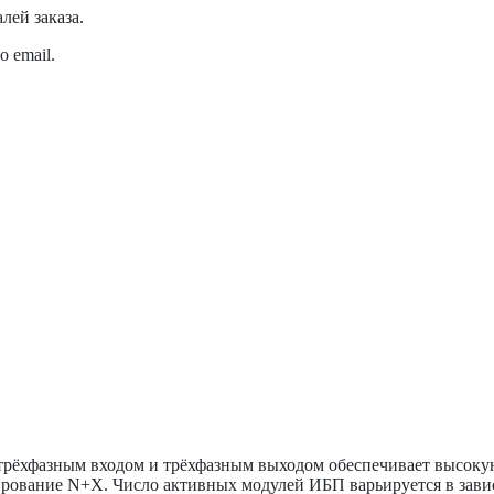
лей заказа.
 email.
трёхфазным входом и трёхфазным выходом обеспечивает высоку
ирование N+X. Число активных модулей ИБП варьируется в завис