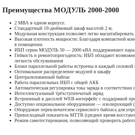
Преимущества МОДУЛЬ 2000-2000
2 МВА в одном корпусе.
Стандартный 19-дюймовый шкаф высотой 2 м.
Модульная конструкция позволяет легко масштабировать 
Высокая плотность мощности: Благодаря компактной кон
в помещении.
ИБП серии МОДУЛЬ 50 — 2000 кВА поддерживают параллел
Гибкость и ремонтопригодность: ИБП обладают возможно
легкость обслуживания
Блоки параллельной работы встроены в каждый силовой м
Оптимальное распределение модулей в шкафу
Централизованный байпас
Работа параллельных ИБП с общей АКБ
Автоматическая регулировка тока заряда в соответствии
Интеллектуальный трёхступенчатый заряд
Встроенный в дисплей WEB-интерфейс с поддержкой п
Доступно опциональное оборудование — изолирующий (ра
Оборудован переключателем сервисного байпаса для упр
Превосходный показатель MTTR (среднее время восстан
Режим самотестирования, позволяющий проверить работо