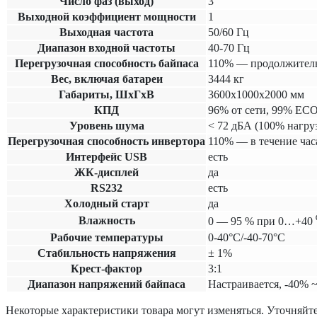
Число фаз (выход)
3
Выходной коэффициент мощности
1
Выходная частота
50/60 Гц
Диапазон входной частоты
40-70 Гц
Перегрузочная способность байпаса
110% — продолжительн
Вес, включая батареи
3444 кг
Габариты, ШхГхВ
3600х1000х2000 мм
КПД
96% от сети, 99% EC
Уровень шума
< 72 дБА (100% нагруз
Перегрузочная способность инвертора
110% — в течение час
Интерфейс USB
есть
ЖК-дисплей
да
RS232
есть
Холодный старт
да
Влажность
0 — 95 % при 0…+40 ⁰
Рабочие температуры
0-40°C/-40-70°C
Cтабильность напряжения
± 1%
Крест-фактор
3:1
Диапазон напряжений байпаса
Настраивается, -40% 
Некоторые характеристики товара могут изменяться. Уточняйте