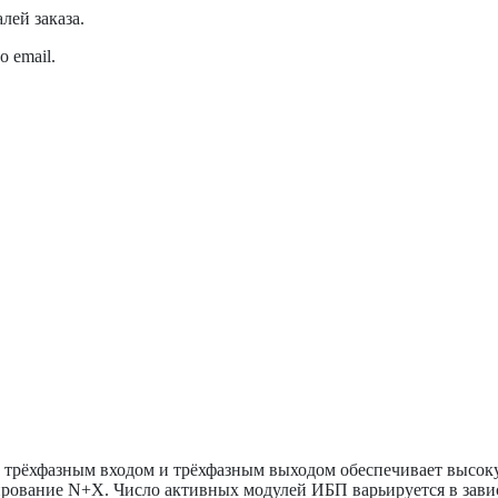
лей заказа.
 email.
 трёхфазным входом и трёхфазным выходом обеспечивает высок
ирование N+X. Число активных модулей ИБП варьируется в завис