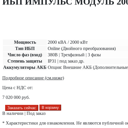
ИБП ИМПУЛЬС МОДУЛЬ 200
Мощность
2000
кВА / 200
0
кВт
Тип ИБП
Online (Двойного преобразования)
Число фаз (вход)
380В | Трехфазный | 3 фазы
Степень защиты
IP31 | под заказ др.
Аккумуляторы АКБ
Опция: Внешние АКБ (Дополнительные
Подробное описание (см.ниже)
Цена с НДС от:
7 020 000
руб.
В корзину
Заказать сейчас
В наличии | Под заказ
* Характеристики для ознакомления. Не являются публичной о