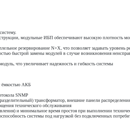
систему.
струкции, модульные ИБП обеспечивают высокую плотность мощ
ьное резервирование N+X, что позволяет задавать уровень ре
стью быстрой замены модулей в случае возникновения неисправн
одуль, что увеличивает надежность и гибкость системы
 с ёмкостью АКБ
ротокола SNMP
зделительный) трансформатор, внешние панели распределения, 
ощения технического обслуживания
овления) и минимальное время простоя при выполнении техниче
способность системы под нагрузкой без подключенных потреби