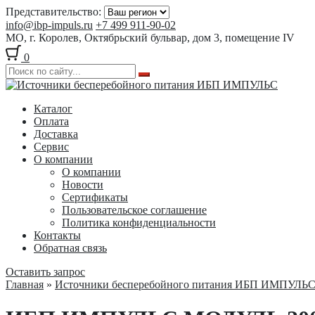
Представительство:
info@ibp-impuls.ru
+7 499 911-90-02
МО, г. Королев, Октябрьский бульвар, дом 3, помещение IV
0
Перейти
Перейти
к
к
Каталог
навигации
содержимому
Оплата
Доставка
Сервис
О компании
О компании
Новости
Сертификаты
Пользовательское соглашение
Политика конфиденциальности
Контакты
Обратная связь
Оставить запрос
Главная
»
Источники бесперебойного питания ИБП ИМПУЛЬ