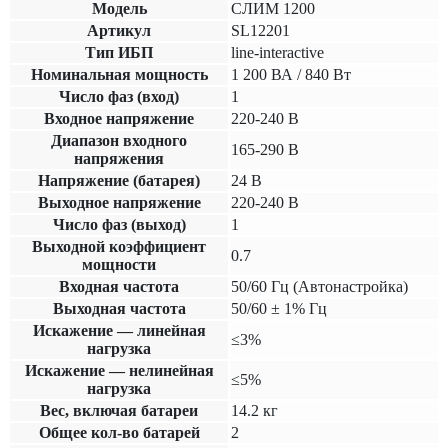
Модель
СЛИМ 1200
Артикул
SL12201
Тип ИБП
line-interactive
Номинальная мощность
1 200 ВА / 840 Вт
Число фаз (вход)
1
Входное напряжение
220-240 В
Диапазон входного
165-290 В
напряжения
Напряжение (батарея)
24 В
Выходное напряжение
220-240 В
Число фаз (выход)
1
Выходной коэффициент
0.7
мощности
Входная частота
50/60 Гц (Автонастройка)
Выходная частота
50/60 ± 1% Гц
Искажение — линейная
≤3%
нагрузка
Искажение — нелинейная
≤5%
нагрузка
Вес, включая батареи
14.2 кг
Общее кол-во батарей
2