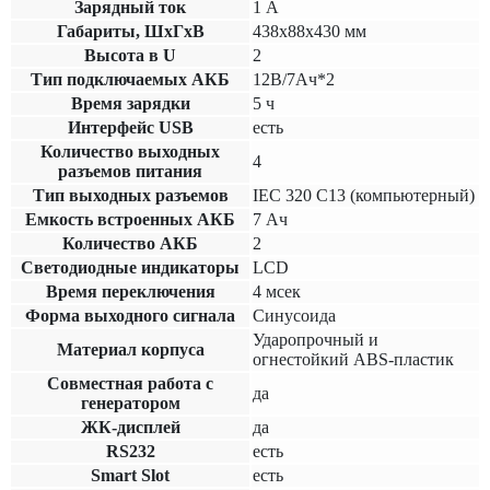
Зарядный ток
1 А
Габариты, ШхГхВ
438x88x430 мм
Высота в U
2
Тип подключаемых АКБ
12В/7Ач*2
Время зарядки
5 ч
Интерфейс USB
есть
Количество выходных
4
разъемов питания
Тип выходных разъемов
IEC 320 C13 (компьютерный)
Емкость встроенных АКБ
7 Ач
Количество АКБ
2
Светодиодные индикаторы
LCD
Время переключения
4 мсек
Форма выходного сигнала
Синусоида
Ударопрочный и
Материал корпуса
огнестойкий ABS-пластик
Совместная работа с
да
генератором
ЖК-дисплей
да
RS232
есть
Smart Slot
есть