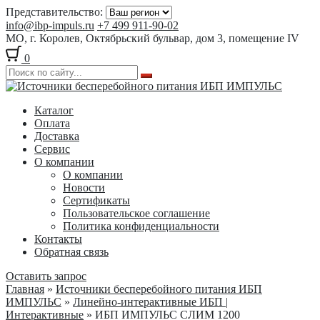
Представительство:
info@ibp-impuls.ru
+7 499 911-90-02
МО, г. Королев, Октябрьский бульвар, дом 3, помещение IV
0
Перейти
Перейти
к
к
Каталог
навигации
содержимому
Оплата
Доставка
Сервис
О компании
О компании
Новости
Сертификаты
Пользовательское соглашение
Политика конфиденциальности
Контакты
Обратная связь
Оставить запрос
Главная
»
Источники бесперебойного питания ИБП
ИМПУЛЬС
»
Линейно-интерактивные ИБП |
Интерактивные
» ИБП ИМПУЛЬС СЛИМ 1200