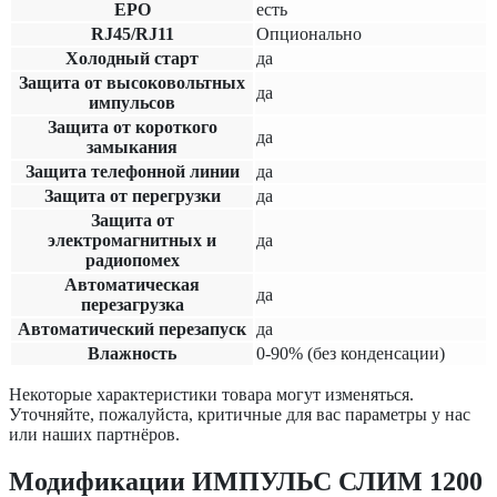
EPO
есть
RJ45/RJ11
Опционально
Холодный старт
да
Защита от высоковольтных
да
импульсов
Защита от короткого
да
замыкания
Защита телефонной линии
да
Защита от перегрузки
да
Защита от
электромагнитных и
да
радиопомех
Автоматическая
да
перезагрузка
Автоматический перезапуск
да
Влажность
0-90% (без конденсации)
Некоторые характеристики товара могут изменяться.
Уточняйте, пожалуйста, критичные для вас параметры у нас
или наших партнёров.
Модификации ИМПУЛЬС СЛИМ 1200