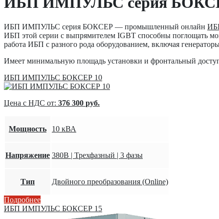
ИБП ИМПУЛЬС серия БОКС
ИБП ИМПУЛЬС серия БОКСЕР — промышленный онлайн
ИБ
ИБП этой серии с выпрямителем IGBT способны поглощать мощ
работа ИБП с разного рода оборудованием, включая генерато
Имеет минимальную площадь установки и фронтальный доступ 
ИБП ИМПУЛЬС БОКСЕР 10
Цена с НДС от:
376 300
руб.
Мощность
10 кВА
Напряжение
380В | Трехфазный | 3 фазы
Тип
Двойного преобразования (Online)
Подробнее
ИБП ИМПУЛЬС БОКСЕР 15