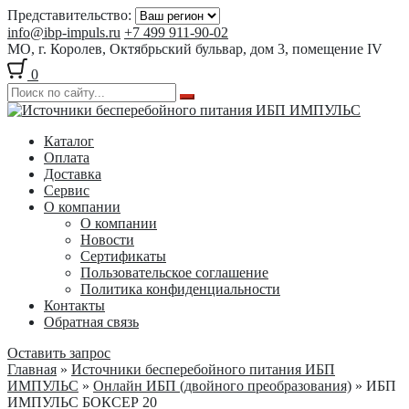
Представительство:
info@ibp-impuls.ru
+7 499 911-90-02
МО, г. Королев, Октябрьский бульвар, дом 3, помещение IV
0
Перейти
Перейти
к
к
Каталог
навигации
содержимому
Оплата
Доставка
Сервис
О компании
О компании
Новости
Сертификаты
Пользовательское соглашение
Политика конфиденциальности
Контакты
Обратная связь
Оставить запрос
Главная
»
Источники бесперебойного питания ИБП
ИМПУЛЬС
»
Онлайн ИБП (двойного преобразования)
» ИБП
ИМПУЛЬС БОКСЕР 20