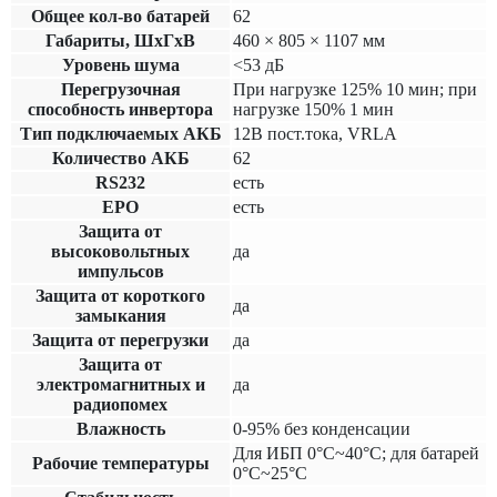
Общее кол-во батарей
62
Габариты, ШхГхВ
460 × 805 × 1107 мм
Уровень шума
<53 дБ
Перегрузочная
При нагрузке 125% 10 мин; при
способность инвертора
нагрузке 150% 1 мин
Тип подключаемых АКБ
12В пост.тока, VRLA
Количество АКБ
62
RS232
есть
EPO
есть
Защита от
высоковольтных
да
импульсов
Защита от короткого
да
замыкания
Защита от перегрузки
да
Защита от
электромагнитных и
да
радиопомех
Влажность
0-95% без конденсации
Для ИБП 0°C~40°C; для батарей
Рабочие температуры
0°C~25°C