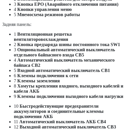
3
Кнопка EPO (Аварийного отключения питания)
4
Кнопки управления меню
5
Мнемосхема режимов работы
Задняя панель:
1
Вентиляционная решетка
вентиляторовохлаждения
2
Кнопка предзаряда шины постоянного тока SW1
3
Опциональный автоматический выключатель
отдельного байпасного входа СВ5
4
Автоматический выключатель механического
байпаса СВ2
5
Входной автоматический выключатель СВ1
6
Клеммы подключения к сети
7
Клеммы заземления
8
Хомуты крепления входного, выходного кабелей и
кабеля АКБ
9
Клеммы подключения выходного кабеля нагрузки
10
Быстродействующие предохранители
аккумуляторов и соединительные клеммы
подключения АКБ
11
Автоматический выключатель АКБ СВ4
12
Выходной автоматический выключатель СВ3