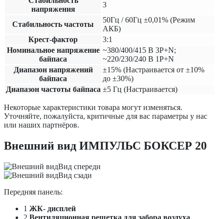
Cтабильность
3
напряжения
50Гц / 60Гц ±0,01% (Режим
Стабильность частоты
АКБ)
Крест-фактор
3:1
Номинальное напряжение
~380/400/415 В 3P+N;
байпаса
~220/230/240 В 1P+N
Диапазон напряжений
±15% (Настраивается от ±10%
байпаса
до ±30%)
Диапазон частоты байпаса
±5 Гц (Настраивается)
Некоторые характеристики товара могут изменяться.
Уточняйте, пожалуйста, критичные для вас параметры у нас
или наших партнёров.
Внешний вид ИМПУЛЬС БОКСЕР 20
Вид спереди
Вид сзади
Передняя панель:
1
ЖК- дисплей
2
Вентиляционная решетка для забора воздуха