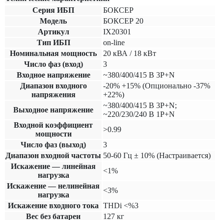
Серия ИБП
БОКСЕР
Модель
БОКСЕР 20
Артикул
IX20301
Тип ИБП
on-line
Номинальная мощность
20 кВА / 18 кВт
Число фаз (вход)
3
Входное напряжение
~380/400/415 В 3P+N
Диапазон входного
-20% +15% (Опционально -37%
напряжения
+22%)
~380/400/415 В 3P+N;
Выходное напряжение
~220/230/240 В 1P+N
Входной коэффициент
>0.99
мощности
Число фаз (выход)
3
Диапазон входной частоты
50-60 Гц ± 10% (Настраивается)
Искажение — линейная
<1%
нагрузка
Искажение — нелинейная
<3%
нагрузка
Искажение входного тока
THDi <%3
Вес без батареи
127 кг