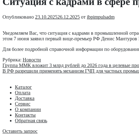
Ситуация с кадрами в сфере
Опубликовано
23.10.2025
26.12.2025
от
ibpimpulsadm
Уведомляем Вас, что ситуация с кадрами в промышленной отрас
этом 7 июня заявил первый вице-премьер РФ Денис Мантуров П
Для более подробной справочной информации по оборудованию 
Рубрика:
Новости
Навигация
Предыдущая
Группа ММК вложит 3 млрд рублей до 2026 года в целевые пр
запись:
Следующая
В РФ разрешили применять механизм ГЧП для частных промы
по
запись:
записям
Каталог
Оплата
Доставка
Сервис
О компании
Контакты
Обратная связь
Оставить запрос