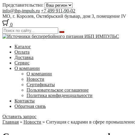
Представительство:
info@ibp-impuls.ru
+7 499 911-90-02
МО, г. Королев, Октябрьский бульвар, дом 3, помещение IV
0
Перейти
Перейти
к
к
Каталог
навигации
содержимому
Оплата
Доставка
Сервис
О компании
О компании
Новости
Сертификаты
Пользовательское соглашение
Политика конфиденциальности
Контакты
Обратная связь
Оставить запрос
Главная
»
Новости
» Ситуация с кадрами в сфере промышленн