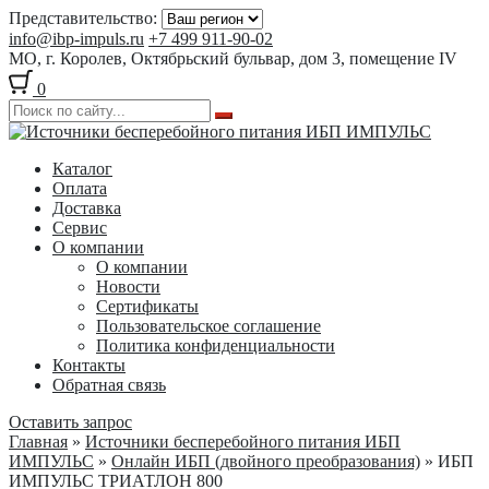
Представительство:
info@ibp-impuls.ru
+7 499 911-90-02
МО, г. Королев, Октябрьский бульвар, дом 3, помещение IV
0
Перейти
Перейти
к
к
Каталог
навигации
содержимому
Оплата
Доставка
Сервис
О компании
О компании
Новости
Сертификаты
Пользовательское соглашение
Политика конфиденциальности
Контакты
Обратная связь
Оставить запрос
Главная
»
Источники бесперебойного питания ИБП
ИМПУЛЬС
»
Онлайн ИБП (двойного преобразования)
» ИБП
ИМПУЛЬС ТРИАТЛОН 800