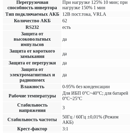
Перегрузочная
При нагрузке 125% 10 мин; при
способность инвертора
нагрузке 150% 1 мин
Тип подключаемых АКБ
12В пост.тока, VRLA
Количество АКБ
62
RS232
есть
Защита от
высоковольтных
да
импульсов
Защита от короткого
да
замыкания
Защита от перегрузки
да
Защита от
электромагнитных и
да
радиопомех
Влажность
0-95% без конденсации
Для ИБП 0°C~40°C; для батарей
Рабочие температуры
0°C~25°C
Cтабильность
3
напряжения
50Гц / 60Гц ±0,01% (Режим
Стабильность частоты
АКБ)
Крест-фактор
3:1