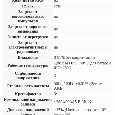
Количество АКБ
62
RS232
есть
Защита от
высоковольтных
да
импульсов
Защита от короткого
да
замыкания
Защита от перегрузки
да
Защита от
электромагнитных и
да
радиопомех
Влажность
0-95% без конденсации
Для ИБП 0°C~40°C; для батарей
Рабочие температуры
0°C~25°C
Cтабильность
3
напряжения
50Гц / 60Гц ±0,01% (Режим
Стабильность частоты
АКБ)
Крест-фактор
3:1
Номинальное напряжение
~380/400/415 В 3P+N
байпаса
Диапазон напряжений
±15% (Настраивается от ±10%
байпаса
до ±30%)