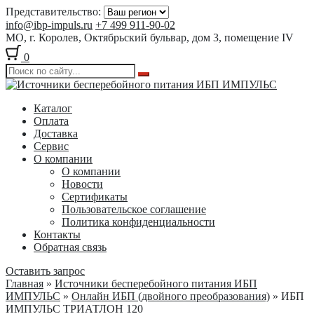
Представительство:
info@ibp-impuls.ru
+7 499 911-90-02
МО, г. Королев, Октябрьский бульвар, дом 3, помещение IV
0
Перейти
Перейти
к
к
Каталог
навигации
содержимому
Оплата
Доставка
Сервис
О компании
О компании
Новости
Сертификаты
Пользовательское соглашение
Политика конфиденциальности
Контакты
Обратная связь
Оставить запрос
Главная
»
Источники бесперебойного питания ИБП
ИМПУЛЬС
»
Онлайн ИБП (двойного преобразования)
» ИБП
ИМПУЛЬС ТРИАТЛОН 120