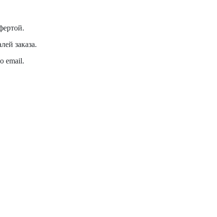
фертой.
лей заказа.
 email.