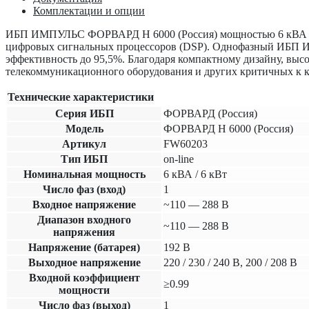
Комплектации и опции
ИБП ИМПУЛЬС ФОРВАРД Н 6000 (Россия)
мощностью 6 кВА —
цифровых сигнальных процессоров (DSP). Однофазный ИБ
эффективность до 95,5%. Благодаря компактному дизайну, выс
телекоммуникационного оборудования и других критичных к ка
Технические характеристики
Серия ИБП
ФОРВАРД (Россия)
Модель
ФОРВАРД Н 6000 (Россия)
Артикул
FW60203
Тип ИБП
on-line
Номинальная мощность
6 кВА / 6 кВт
Число фаз (вход)
1
Входное напряжение
~110 — 288 В
Диапазон входного
~110 — 288 В
напряжения
Напряжение (батарея)
192 В
Выходное напряжение
220 / 230 / 240 В, 200 / 208 В
Входной коэффициент
≥0.99
мощности
Число фаз (выход)
1