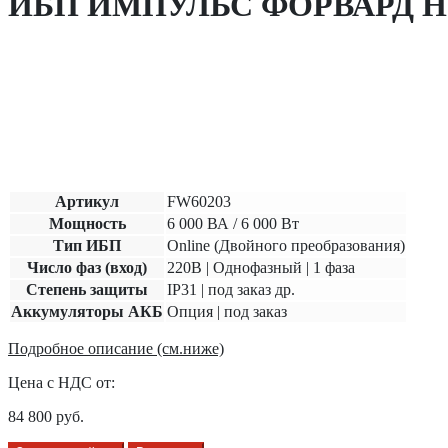
ИБП ИМПУЛЬС ФОРВАРД Н 60
Артикул
FW60203
Мощность
6 000 ВА / 6 000 Вт
Тип ИБП
Online (Двойного преобразования)
Число фаз (вход)
220В | Однофазный | 1 фаза
Степень защиты
IP31 | под заказ др.
Аккумуляторы АКБ
Опция | под заказ
Подробное описание (см.ниже)
Цена с НДС от:
84 800
руб.