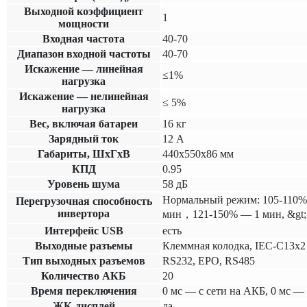
Выходной коэффициент
1
мощности
Входная частота
40-70
Диапазон входной частоты
40-70
Искажение — линейная
≤1%
нагрузка
Искажение — нелинейная
≤ 5%
нагрузка
Вес, включая батареи
16 кг
Зарядный ток
12 А
Габариты, ШхГхВ
440x550x86 мм
КПД
0.95
Уровень шума
58 дБ
Нормальный режим: 105-110%
Перегрузочная способность
инвертора
мин，121-150% — 1 мин, &gt;
Интерфейс USB
есть
Выходные разъемы
Клеммная колодка, IEC-C13x2
Тип выходных разъемов
RS232, EPO, RS485
Количество АКБ
20
Время переключения
0 мс — с сети на АКБ, 0 мс —
ЖК-дисплей
да