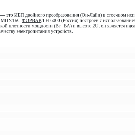
 это ИБП двойного преобразования (Он-Лайн) в стоечном исп
П ИМПУЛЬС
ФОРВАРД
Н 6000 (Россия) построен с использовани
окой плотности мощности (Вт=ВА) и высоте 2U, он является ид
честву электропитания устройств.