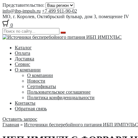
Представительство:
info@ibp-impuls.ru
+7 499 911-90-02
МО, г. Королев, Октябрьский бульвар, дом 3, помещение IV
0
Перейти
Перейти
к
к
Каталог
навигации
содержимому
Оплата
Доставка
Сервис
О компании
О компании
Новости
Сертификаты
Пользовательское соглашение
Политика конфиденциальности
Контакты
Обратная связь
Оставить запрос
Главная
»
Источники бесперебойного питания ИБП ИМПУЛЬ