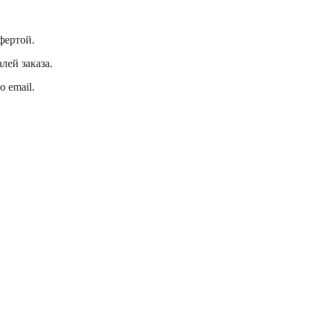
фертой.
лей заказа.
 email.