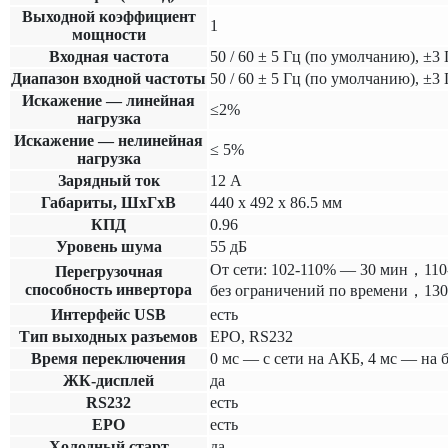
Выходной коэффициент
1
мощности
Входная частота
50 / 60 ± 5 Гц (по умолчанию), ±3 
Диапазон входной частоты
50 / 60 ± 5 Гц (по умолчанию), ±3 
Искажение — линейная
≤2%
нагрузка
Искажение — нелинейная
≤ 5%
нагрузка
Зарядный ток
12 А
Габариты, ШхГхВ
440 x 492 x 86.5 мм
КПД
0.96
Уровень шума
55 дБ
От сети: 102-110% — 30 мин，110
Перегрузочная
способность инвертора
без ограничений по времени，13
Интерфейс USB
есть
Тип выходных разъемов
EPO, RS232
Время переключения
0 мс — с сети на АКБ, 4 мс — на 
ЖК-дисплей
да
RS232
есть
EPO
есть
Холодный старт
да