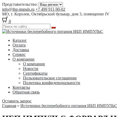
Представительство:
info@ibp-impuls.ru
+7 499 911-90-02
МО, г. Королев, Октябрьский бульвар, дом 3, помещение IV
0
Перейти
Перейти
к
к
Каталог
навигации
содержимому
Оплата
Доставка
Сервис
О компании
О компании
Новости
Сертификаты
Пользовательское соглашение
Политика конфиденциальности
Контакты
Обратная связь
Оставить запрос
Главная
»
Источники бесперебойного питания ИБП ИМПУЛЬ