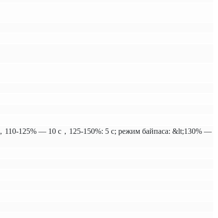
110-125% — 10 с，125-150%: 5 с; режим байпаса: &lt;130% —