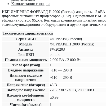
Комплектации и опции
ИБП ИМПУЛЬС ФОРВАРД Н 2000 (Россия)
мощностью 2 кВА 
цифровых сигнальных процессоров (DSP). Однофазный ИБ
эффективность до 95,5%. Благодаря компактному дизайну, выс
телекоммуникационного оборудования и других критичных к ка
Технические характеристики
Серия ИБП
ФОРВАРД (Россия)
Модель
ФОРВАРД Н 2000 (Россия)
Артикул
FW20203
Тип ИБП
on-line
Номинальная мощность
2 000 ВА / 2 000 Вт
Число фаз (вход)
1
Входное напряжение
~110 — 290 В
Диапазон входного
~110 — 290 В
напряжения
Напряжение (батарея)
48 В
Выходное напряжение
220 / 230 / 240 В, 200 / 208 В
Входной коэффициент
≥0.99
мощности
Число фаз (выход)
1