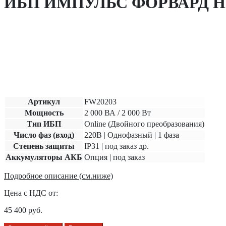
ИБП ИМПУЛЬС ФОРВАРД Н 20
Артикул
FW20203
Мощность
2 000 ВА / 2 000 Вт
Тип ИБП
Online (Двойного преобразования)
Число фаз (вход)
220В | Однофазный | 1 фаза
Степень защиты
IP31 | под заказ др.
Аккумуляторы АКБ
Опция | под заказ
Подробное описание (см.ниже)
Цена с НДС от:
45 400
руб.