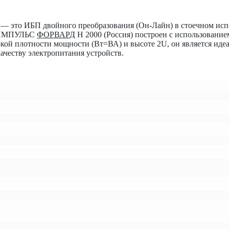
— это ИБП двойного преобразования (Он-Лайн) в стоечном исп
П ИМПУЛЬС
ФОРВАРД
Н 2000 (Россия) построен с использовани
окой плотности мощности (Вт=ВА) и высоте 2U, он является ид
честву электропитания устройств.