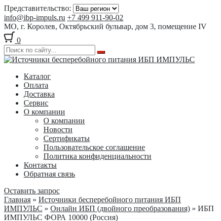
Представительство:
info@ibp-impuls.ru
+7 499 911-90-02
МО, г. Королев, Октябрьский бульвар, дом 3, помещение IV
0
Перейти
Перейти
к
к
Каталог
навигации
содержимому
Оплата
Доставка
Сервис
О компании
О компании
Новости
Сертификаты
Пользовательское соглашение
Политика конфиденциальности
Контакты
Обратная связь
Оставить запрос
Главная
»
Источники бесперебойного питания ИБП
ИМПУЛЬС
»
Онлайн ИБП (двойного преобразования)
» ИБП
ИМПУЛЬС ФОРА 10000 (Россия)