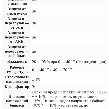
замыкания
Защита от
да
перегрузки
Защита от
перегрузок —
да
от сети
Защита от
перегрузок —
да
от АКБ
Защита от
перегрузок —
да
на байпасе
Влажность
20 — 95 % при 0…+40 ⁰С (без конденсации)
Рабочие
0…+40 ⁰С / -40…+70 ⁰С
температуры
Cтабильность
± 1%
напряжения
Крест-фактор
3:1
Верхний предел напряжения байпаса: +25%
Диапазон
÷ + 10%: настраивается, по умолчанию:
напряжений
+15%; Нижний предел напряжения байпаса:
байпаса
-40% ÷ — 10%: настраивается, по