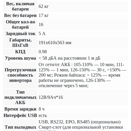
Вес, включая
62 кг
батареи
Вес без батареи
17 кг
Общее кол-во
16
батарей
Зарядный ток
5 А
Габариты,
191х610х563 мм
ШхГхВ
КПД
0.98
Уровень шума
< 58 дБА на расстоянии 1 м дБ
От сети/от АКБ : 105-110% — 10 мин, 111-
Перегрузочная
125% — 1 мин, 126-150% — 30 с, >150% —
способность
200 мс; Режим байпаса: > 125% — время
инвертора
работы не ограничено, 126-130% —
отключение через 5 мин;
Тип
подключаемых
12В/9Ач*16
АКБ
Время зарядки
8 ч
Интерфейс USB
есть
USB, RS232, EPO, RS485 (опционально)
Тип выходных
Смарт-слот (для опциональной установки