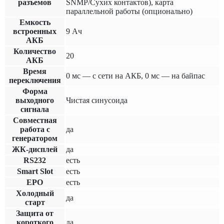
разъемов
SNMP/Сухих контактов), карта
параллельной работы (опционально)
Емкость
встроенных
9 Ач
АКБ
Количество
20
АКБ
Время
0 мс — с сети на АКБ, 0 мс — на байпас
переключения
Форма
выходного
Чистая синусоида
сигнала
Совместная
работа с
да
генератором
ЖК-дисплей
да
RS232
есть
Smart Slot
есть
EPO
есть
Холодный
да
старт
Защита от
короткого
да