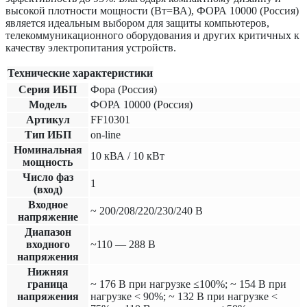
высокой плотности мощности (Вт=ВА), ФОРА 10000 (Россия)
является идеальным выбором для защиты компьютеров,
телекоммуникационного оборудования и других критичных к
качеству электропитания устройств.
Технические характеристики
Серия ИБП
Фора (Россия)
Модель
ФОРА 10000 (Россия)
Артикул
FF10301
Тип ИБП
on-line
Номинальная
10 кВА / 10 кВт
мощность
Число фаз
1
(вход)
Входное
~ 200/208/220/230/240 В
напряжение
Диапазон
входного
~110 — 288 В
напряжения
Нижняя
граница
~ 176 В при нагрузке ≤100%; ~ 154 В при
напряжения
нагрузке < 90%; ~ 132 В при нагрузке <