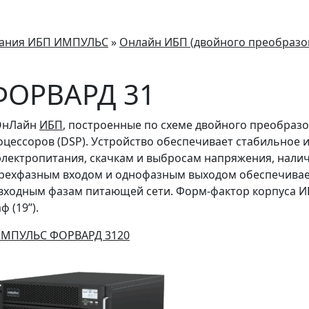
тания ИБП ИМПУЛЬС
»
Онлайн ИБП (двойного преобразо
ФОРВАРД 31
ОнЛайн
ИБП
, построенные по схеме двойного преобра
цессоров (DSP). Устройство обеспечивает стабильное 
электропитания, скачкам и выбросам напряжения, нали
 трехфазным входом и однофазным выходом обеспечива
входным фазам питающей сети. Форм-фактор корпуса ИБ
(19’’).
ИМПУЛЬС ФОРВАРД 3120