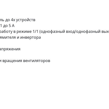
1
ь до 4х устройств
1 до 5 А
работу в режиме 1/1 (однофазный вход/однофазный вы
ямителя и инвертора
напряжения
ти вращения вентиляторов
1