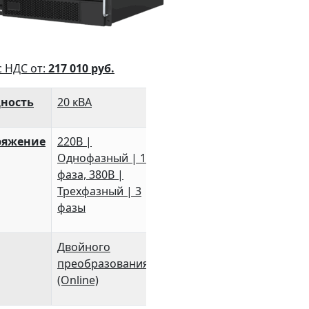
с НДС от:
217 010
руб.
ность
20 кВА
ряжение
220В |
Однофазный | 1
фаза, 380В |
Трехфазный | 3
фазы
Двойного
преобразования
(Online)