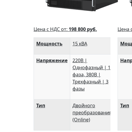
Цена с НДС от:
198 800
руб.
Цена 
Мощность
15 кВА
Мощ
Напряжение
220В |
Нап
Однофазный | 1
фаза, 380В |
Трехфазный | 3
фазы
Тип
Двойного
Тип
преобразования
(Online)