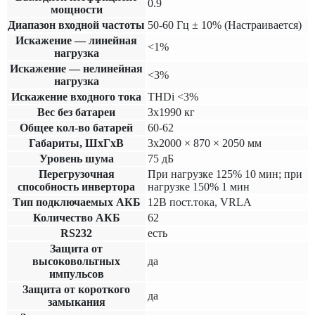
0.9
мощности
Диапазон входной частоты
50-60 Гц ± 10% (Настраивается)
Искажение — линейная
<1%
нагрузка
Искажение — нелинейная
<3%
нагрузка
Искажение входного тока
THDi <3%
Вес без батареи
3х1990 кг
Общее кол-во батарей
60-62
Габариты, ШхГхВ
3х2000 × 870 × 2050 мм
Уровень шума
75 дБ
Перегрузочная
При нагрузке 125% 10 мин; при
способность инвертора
нагрузке 150% 1 мин
Тип подключаемых АКБ
12В пост.тока, VRLA
Количество АКБ
62
RS232
есть
Защита от
высоковольтных
да
импульсов
Защита от короткого
да
замыкания