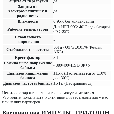
Защита от перегрузки
да
Защита от
электромагнитных и
да
радиопомех
Влажность
0-95% без конденсации
Для ИБП 0°C~40°C; для батарей
Рабочие температуры
0°C~25°C
Cтабильность
3
напряжения
50Гц / 60Гц ±0,01% (Режим
Стабильность частоты
АКБ)
Крест-фактор
3:1
Номинальное напряжение
~380/400/415 В 3P+N
байпаса
Диапазон напряжений
±15% (Настраивается от ±10%
байпаса
до ±30%)
Диапазон частоты байпаса
±5 Гц (Настраивается)
Некоторые характеристики товара могут изменяться.
Уточняйте, пожалуйста, критичные для вас параметры у нас
или наших партнёров.
Внешний вид ИМПУЛЬС ТРИАТЛОН