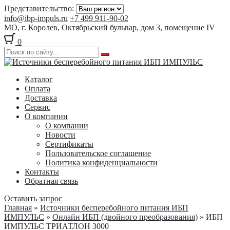
Представительство:
info@ibp-impuls.ru
+7 499 911-90-02
МО, г. Королев, Октябрьский бульвар, дом 3, помещение IV
0
Перейти
Перейти
к
к
Каталог
навигации
содержимому
Оплата
Доставка
Сервис
О компании
О компании
Новости
Сертификаты
Пользовательское соглашение
Политика конфиденциальности
Контакты
Обратная связь
Оставить запрос
Главная
»
Источники бесперебойного питания ИБП
ИМПУЛЬС
»
Онлайн ИБП (двойного преобразования)
» ИБП
ИМПУЛЬС ТРИАТЛОН 3000