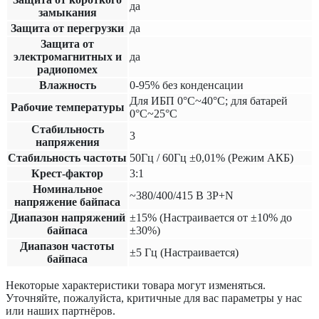
да
замыкания
Защита от перегрузки
да
Защита от
электромагнитных и
да
радиопомех
Влажность
0-95% без конденсации
Для ИБП 0°C~40°C; для батарей
Рабочие температуры
0°C~25°C
Cтабильность
3
напряжения
Стабильность частоты
50Гц / 60Гц ±0,01% (Режим АКБ)
Крест-фактор
3:1
Номинальное
~380/400/415 В 3P+N
напряжение байпаса
Диапазон напряжений
±15% (Настраивается от ±10% до
байпаса
±30%)
Диапазон частоты
±5 Гц (Настраивается)
байпаса
Некоторые характеристики товара могут изменяться.
Уточняйте, пожалуйста, критичные для вас параметры у нас
или наших партнёров.