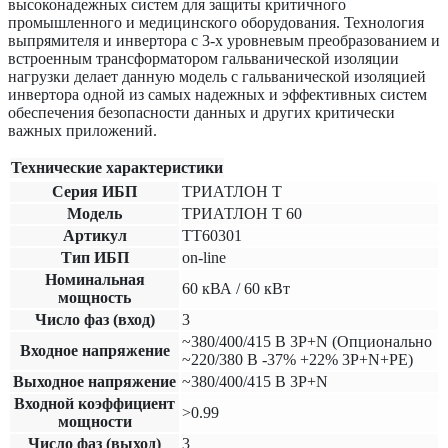
высоконадежных систем для защиты критичного
промышленного и медицинского оборудования. Технология
выпрямителя и инвертора с 3-х уровневым преобразованием и
встроенным трансформатором гальванической изоляции
нагрузки делает данную модель с гальванической изоляцией
инвертора одной из самых надежных и эффективных систем
обеспечения безопасности данных и других критически
важных приложений.
Технические характеристики
Серия ИБП
ТРИАТЛОН Т
Модель
ТРИАТЛОН Т 60
Артикул
TT60301
Тип ИБП
on-line
Номинальная
60 кВА / 60 кВт
мощность
Число фаз (вход)
3
~380/400/415 В 3P+N (Опционально
Входное напряжение
~220/380 В -37% +22% 3P+N+PE)
Выходное напряжение
~380/400/415 В 3P+N
Входной коэффициент
>0.99
мощности
Число фаз (выход)
3