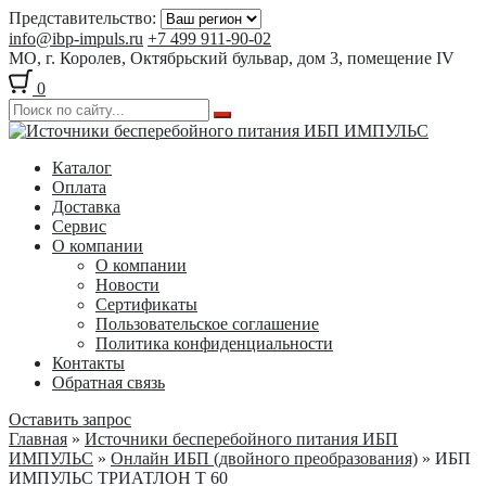
Представительство:
info@ibp-impuls.ru
+7 499 911-90-02
МО, г. Королев, Октябрьский бульвар, дом 3, помещение IV
0
Перейти
Перейти
к
к
Каталог
навигации
содержимому
Оплата
Доставка
Сервис
О компании
О компании
Новости
Сертификаты
Пользовательское соглашение
Политика конфиденциальности
Контакты
Обратная связь
Оставить запрос
Главная
»
Источники бесперебойного питания ИБП
ИМПУЛЬС
»
Онлайн ИБП (двойного преобразования)
» ИБП
ИМПУЛЬС ТРИАТЛОН Т 60