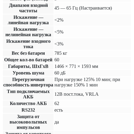
Диапазон входной
45 — 65 Гц (Настраивается)
частоты
Искажение —
<2%
линейная нагрузка
Искажение —
<5%
нелинейная нагрузка
Искажение входного
<3%
тока
Вес без батареи
785 кг
Общее кол-во батарей
60
Габариты, ШхГхВ
1466 × 771 × 1593 мм
Уровень шума
60 дБ
Перегрузочная
При нагрузке 125% 10 мин; при
способность инвертора
нагрузке 150% 1 мин
Тип подключаемых
12В пост.тока, VRLA
АКБ
Количество АКБ
62
RS232
есть
Защита от
высоковольтных
да
импульсов
Защита от короткого