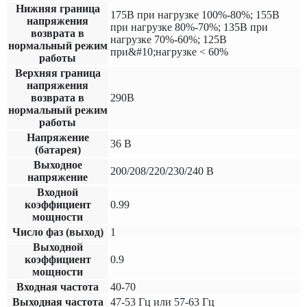
Нижняя граница
175В при нагрузке 100%-80%; 155В
напряжения
при нагрузке 80%-70%; 135В при
возврата в
нагрузке 70%-60%; 125В
нормальный режим
при&#10;нагрузке < 60%
работы
Верхняя граница
напряжения
возврата в
290В
нормальный режим
работы
Напряжение
36 В
(батарея)
Выходное
200/208/220/230/240 В
напряжение
Входной
коэффициент
0.99
мощности
Число фаз (выход)
1
Выходной
коэффициент
0.9
мощности
Входная частота
40-70
Выходная частота
47-53 Гц или 57-63 Гц