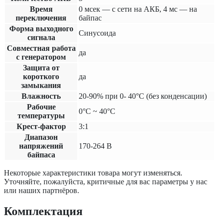
Время
0 мсек — с сети на АКБ, 4 мс — на
переключения
байпас
Форма выходного
Синусоида
сигнала
Совместная работа
да
с генератором
Защита от
короткого
да
замыкания
Влажность
20-90% при 0- 40°С (без конденсации)
Рабочие
0°С ~ 40°С
температуры
Крест-фактор
3:1
Диапазон
напряжений
170-264 В
байпаса
Некоторые характеристики товара могут изменяться.
Уточняйте, пожалуйста, критичные для вас параметры у нас
или наших партнёров.
Комплектация