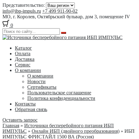
Представительство:
info@ibp-impuls.ru
+7 499 911-90-02
МО, г. Королев, Октябрьский бульвар, дом 3, помещение IV
0
Перейти
Перейти
к
к
Каталог
навигации
содержимому
Оплата
Доставка
Сервис
О компании
О компании
Новости
Сертификаты
Пользовательское соглашение
Политика конфиденциальности
Контакты
Обратная связь
Оставить запрос
Главная
»
Источники бесперебойного питания ИБП
ИМПУЛЬС
»
Онлайн ИБП (двойного преобразования)
» ИБП
ИМПУЛЬС ФРИСТАЙЛ 1500 ВА (Россия)