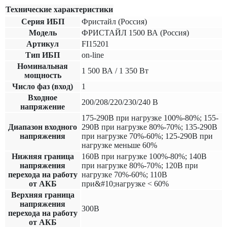
Технические характеристики
Серия ИБП
Фристайл (Россия)
Модель
ФРИСТАЙЛ 1500 ВА (Россия)
Артикул
FI15201
Тип ИБП
on-line
Номинальная
1 500 ВА / 1 350 Вт
мощность
Число фаз (вход)
1
Входное
200/208/220/230/240 В
напряжение
175-290В при нагрузке 100%-80%; 155-
Диапазон входного
290В при нагрузке 80%-70%; 135-290В
напряжения
при нагрузке 70%-60%; 125-290В при
нагрузке меньше 60%
Нижняя граница
160В при нагрузке 100%-80%; 140В
напряжения
при нагрузке 80%-70%; 120В при
перехода на работу
нагрузке 70%-60%; 110В
от АКБ
при&#10;нагрузке < 60%
Верхняя граница
напряжения
300В
перехода на работу
от АКБ