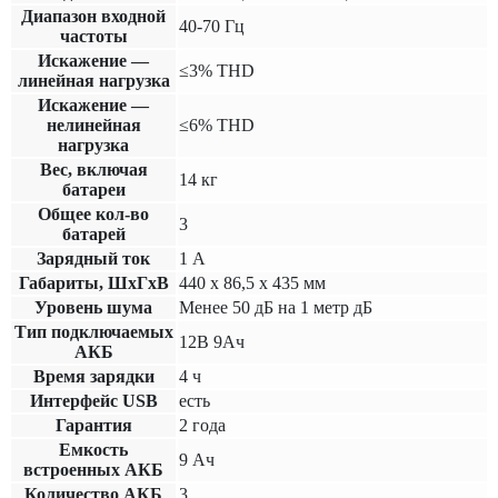
Диапазон входной
40-70 Гц
частоты
Искажение —
≤3% THD
линейная нагрузка
Искажение —
нелинейная
≤6% THD
нагрузка
Вес, включая
14 кг
батареи
Общее кол-во
3
батарей
Зарядный ток
1 А
Габариты, ШхГхВ
440 х 86,5 х 435 мм
Уровень шума
Менее 50 дБ на 1 метр дБ
Тип подключаемых
12В 9Ач
АКБ
Время зарядки
4 ч
Интерфейс USB
есть
Гарантия
2 года
Емкость
9 Ач
встроенных АКБ
Количество АКБ
3