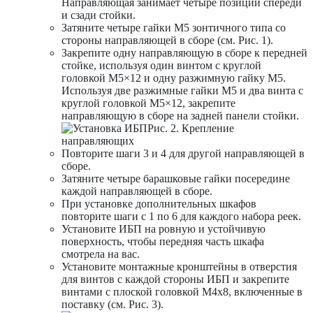
Направляющая занимает четыре позиции спереди
и сзади стойки.
Затяните четыре гайки M5 зонтичного типа со
стороны направляющей в сборе (см. Рис. 1).
Закрепите одну направляющую в сборе к передней
стойке, используя один винтом с круглой
головкой M5×12 и одну разжимную гайку M5.
Используя две разжимные гайки M5 и два винта с
круглой головкой M5×12, закрепите
направляющую в сборе на задней панели стойки.
Рис. 2. Крепление
направляющих
Повторите шаги 3 и 4 для другой направляющей в
сборе.
Затяните четыре барашковые гайки посередине
каждой направляющей в сборе.
При установке дополнительных шкафов
повторите шаги с 1 по 6 для каждого набора реек.
Установите ИБП на ровную и устойчивую
поверхность, чтобы передняя часть шкафа
смотрела на вас.
Установите монтажные кронштейны в отверстия
для винтов с каждой стороны ИБП и закрепите
винтами с плоской головкой M4х8, включенные в
поставку (см. Рис. 3).