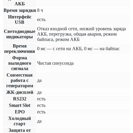
АКБ
Время зарядки
8 ч
Интерфейс
есть
USB
Отказ входной сети, низкий уровень заряда
Светодиодные
АКБ, перегрузка, общая авария, режим
индикаторы
байпаса, режим АКБ
Время
0 мс — с сети на АКБ, 0 мс — на байпас
переключения
Форма
выходного
Чистая синусоида
сигнала
Совместная
работа с
да
генератором
ЖК-дисплей
да
RS232
есть
Smart Slot
есть
EPO
есть
Холодный
да
старт
Защита от