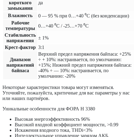
короткого
да
замыкания
Влажность
0 — 95 % при 0…+40 ⁰С (без конденсации)
Рабочие
0…+40 ⁰С / -25…+70 ⁰С
температуры
Cтабильность
± 1%
напряжения
Крест-фактор
3:1
Верхний предел напряжения байпаса: +25%
Диапазон
÷ + 10%: настраивается, по умолчанию:
напряжений
+15%; Нижний предел напряжения байпаса:
байпаса
-40% ÷ — 10%: настраивается, по
умолчанию: -20%
Некоторые характеристики товара могут изменяться.
Уточняйте, пожалуйста, критичные для вас параметры у нас
или наших партнёров.
Уникальные особенности для ФОРА Н 3380
Высокая энергоэффективность 96%
Высокий входной коэффициент мощности, >0.99
Искажения входного тока, THDi<3%
Интеллектуальное управление зарядом АКБ,