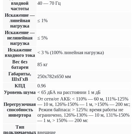
входной
40 — 70 Гц
частоты
Искажение —
линейная
≤ 1%
нагрузка
Искажение —
нелинейная
≤ 5%
нагрузка
Искажение
< 3 % (100% линейная нагрузка)
входного тока
Вес без
85 кг
батареи
Габариты,
250х782х650 мм
ШхГхВ
КПД
0.96
Уровень шума
< 65 дБА на расстоянии 1 м дБ
От сети/от АКБ: < 110% — 60 м, 111%-125%
Перегрузочная
— 10 м, 126%-150% — 1 м, >150% — 200 мс;
способность
Режим байпаса: > 125%: время работы не
инвертора
ограничено, 126%-130% — 10 м, 131%-150%
— 1 м, > 150% — 200 мс
Тип
подключаемых
внешние