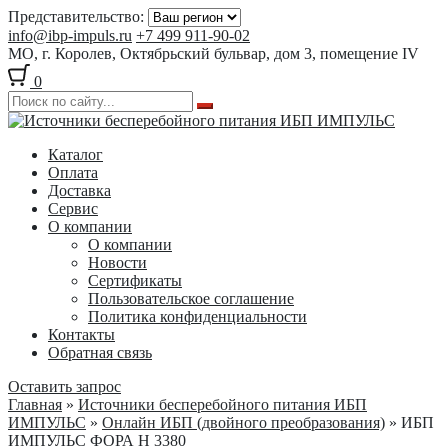
Представительство:
info@ibp-impuls.ru
+7 499 911-90-02
МО, г. Королев, Октябрьский бульвар, дом 3, помещение IV
0
Перейти
Перейти
к
к
Каталог
навигации
содержимому
Оплата
Доставка
Сервис
О компании
О компании
Новости
Сертификаты
Пользовательское соглашение
Политика конфиденциальности
Контакты
Обратная связь
Оставить запрос
Главная
»
Источники бесперебойного питания ИБП
ИМПУЛЬС
»
Онлайн ИБП (двойного преобразования)
» ИБП
ИМПУЛЬС ФОРА Н 3380