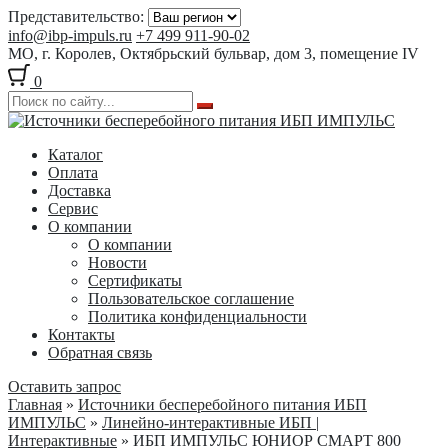
Представительство:
info@ibp-impuls.ru
+7 499 911-90-02
МО, г. Королев, Октябрьский бульвар, дом 3, помещение IV
0
Перейти
Перейти
к
к
Каталог
навигации
содержимому
Оплата
Доставка
Сервис
О компании
О компании
Новости
Сертификаты
Пользовательское соглашение
Политика конфиденциальности
Контакты
Обратная связь
Оставить запрос
Главная
»
Источники бесперебойного питания ИБП
ИМПУЛЬС
»
Линейно-интерактивные ИБП |
Интерактивные
» ИБП ИМПУЛЬС ЮНИОР СМАРТ 800