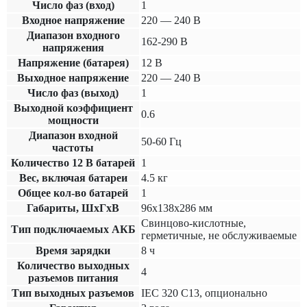
Число фаз (вход)
1
Входное напряжение
220 — 240 В
Диапазон входного
162-290 В
напряжения
Напряжение (батарея)
12 В
Выходное напряжение
220 — 240 В
Число фаз (выход)
1
Выходной коэффициент
0.6
мощности
Диапазон входной
50-60 Гц
частоты
Количество 12 В батарей
1
Вес, включая батареи
4.5 кг
Общее кол-во батарей
1
Габариты, ШхГхВ
96х138х286 мм
Свинцово-кислотные,
Тип подключаемых АКБ
герметичные, не обслуживаемые
Время зарядки
8 ч
Количество выходных
4
разъемов питания
Тип выходных разъемов
IEC 320 C13, опционально