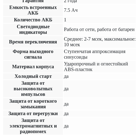
Гарантия
2 года
Емкость встроенных
7.5 Ач
АКБ
Количество АКБ
1
Светодиодные
Работа от сети, работа от батареи
индикаторы
Среднее: 2-7 мсек, максимальное:
Время переключения
10 мсек
Форма выходного
Ступенчатая аппроксимация
сигнала
синусоиды
Ударопрочный и огнестойкий
Материал корпуса
ABS-пластик
Холодный старт
да
Защита от
высоковольтных
да
импульсов
Защита от короткого
да
замыкания
Защита от перегрузки
да
Защита от
электромагнитных и
да
радиопомех