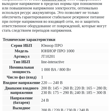
выходное напряжение в пределах нормы при пониженном
или повышенном напряжении электросети, оптимально
используя ресурс аккумулятора. Это позволяет не только
обеспечить гарантированное стабильное резервное питание
при потере напряжения во входящей сети, но и защитить
ответственное оборудование от повреждений, которые могут
стать следствием перепадов напряжения.
Технические характеристики
Серия ИБП
Юниор ПРО
Модель
ЮНИОР ПРО 1000
Артикул
JT10201
Тип ИБП
line-interactive
Номинальная
1 000 ВА / 800 Вт
мощность
Число фаз (вход)
1
Входное напряжение
220 — 240 В
Диапазон входного
200 В: 145 ~ 260 В; 220 В: 165 ~ 280 В;
напряжения
230 В: 175 ~ 290 В; 240 В: 185 ~ 300 В
Напряжение
24 В
(батарея)
Выходное
200 В / 220 В / 230 В / 240 В