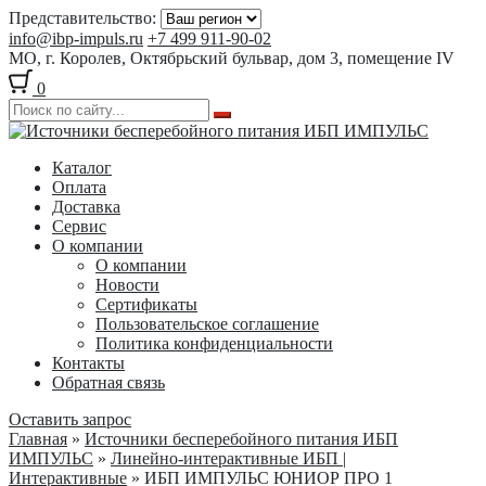
Представительство:
info@ibp-impuls.ru
+7 499 911-90-02
МО, г. Королев, Октябрьский бульвар, дом 3, помещение IV
0
Перейти
Перейти
к
к
Каталог
навигации
содержимому
Оплата
Доставка
Сервис
О компании
О компании
Новости
Сертификаты
Пользовательское соглашение
Политика конфиденциальности
Контакты
Обратная связь
Оставить запрос
Главная
»
Источники бесперебойного питания ИБП
ИМПУЛЬС
»
Линейно-интерактивные ИБП |
Интерактивные
» ИБП ИМПУЛЬС ЮНИОР ПРО 1