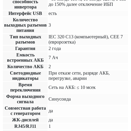
способность
до 150% далее отключение ИБП
инвертора
Интерфейс USB
есть
Количество
выходных разъемов
3
питания
Тип выходных
IEC 320 C13 (компьютерный), CEE 7
разъемов
(евророзетка)
Гарантия
2 года
Емкость
7 Ач
встроенных АКБ
Количество АКБ
2
Светодиодные
При отказе сети, разряде АКБ,
индикаторы
перегрузке, аварии
Время
Сеть на АКБ: ≤ 10 мсек
переключения
Форма выходного
Синусоида
сигнала
Совместная работа
да
с генератором
ЖК-дисплей
да
RJ45/RJ11
1