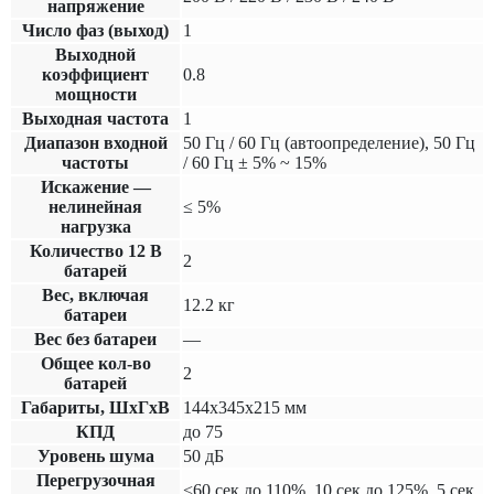
напряжение
Число фаз (выход)
1
Выходной
коэффициент
0.8
мощности
Выходная частота
1
Диапазон входной
50 Гц / 60 Гц (автоопределение), 50 Гц
частоты
/ 60 Гц ± 5% ~ 15%
Искажение —
нелинейная
≤ 5%
нагрузка
Количество 12 В
2
батарей
Вес, включая
12.2 кг
батареи
Вес без батареи
—
Общее кол-во
2
батарей
Габариты, ШхГхВ
144х345х215 мм
КПД
до 75
Уровень шума
50 дБ
Перегрузочная
<60 сек до 110%, 10 сек до 125%, 5 сек